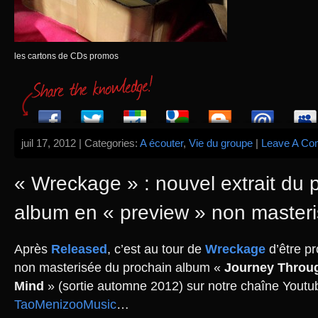
les cartons de CDs promos
juil 17, 2012 | Categories:
A écouter
,
Vie du groupe
|
Leave A Co
« Wreckage » : nouvel extrait du 
album en « preview » non master
Après
Released
, c’est au tour de
Wreckage
d’être p
non masterisée du prochain album «
Journey Throu
Mind
» (sortie automne 2012) sur notre chaîne Youtu
TaoMenizooMusic
…