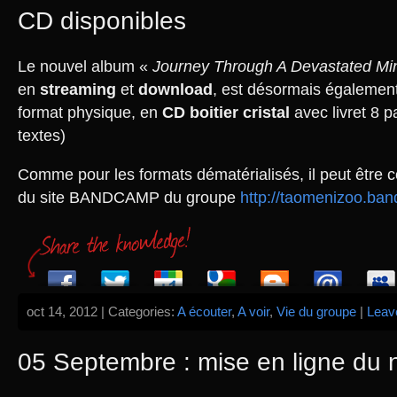
CD disponibles
Le nouvel album «
Journey Through A Devastated Mi
en
streaming
et
download
, est désormais également
format physique, en
CD boitier cristal
avec livret 8 p
textes)
Comme pour les formats dématérialisés, il peut être 
du site BANDCAMP du groupe
http://taomenizoo.b
oct 14, 2012 | Categories:
A écouter
,
A voir
,
Vie du groupe
|
Leav
05 Septembre : mise en ligne du 