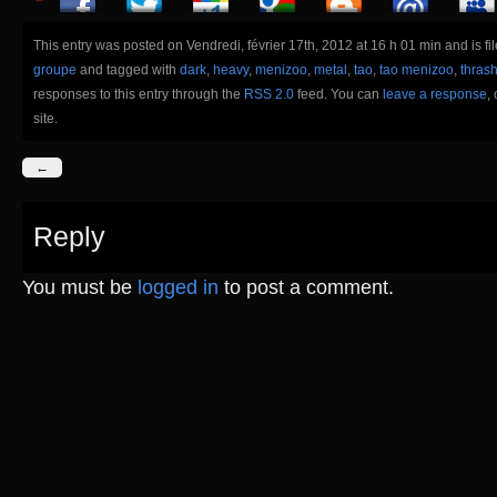
This entry was posted on Vendredi, février 17th, 2012 at 16 h 01 min and is f
groupe
and tagged with
dark
,
heavy
,
menizoo
,
metal
,
tao
,
tao menizoo
,
thras
responses to this entry through the
RSS 2.0
feed. You can
leave a response
,
site.
←
Reply
You must be
logged in
to post a comment.