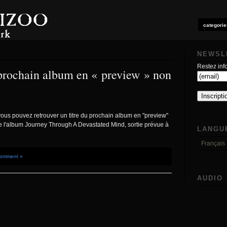
categorie
’
NEWSL
Restez info
 prochain album en « preview » non
us pouvez retrouver un titre du prochain album en "preview"
t de l'album Journey Through A Devastated Mind, sortie prévue à
LANGU
Français
Comment »
AUDIO