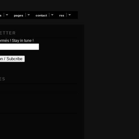
s
pages
contact
rss
ETTER
rmés ! Stay in tune !
ES