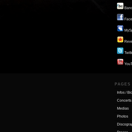
Ban
Face
MyS
Reve
Twitt
You
PAGES
Infos / Bi
Concerts
Medias
Photos
Discogra