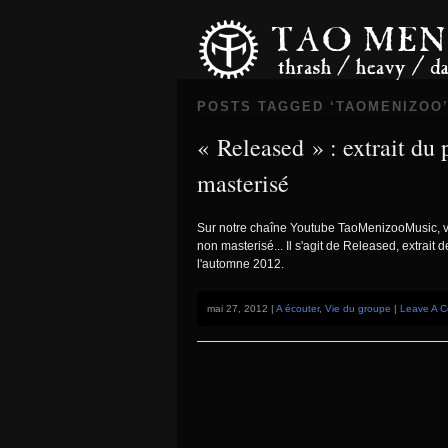
POSTS TAGGED ‘TAOMENIZOO
« Released » : extrait du
masterisé
Sur notre chaîne Youtube TaoMenizooMusic, vo
non masterisé... Il s'agit de Released, extrai
l'automne 2012.
mai 27, 2012 |
A écouter
,
Vie du groupe
|
Leave A 