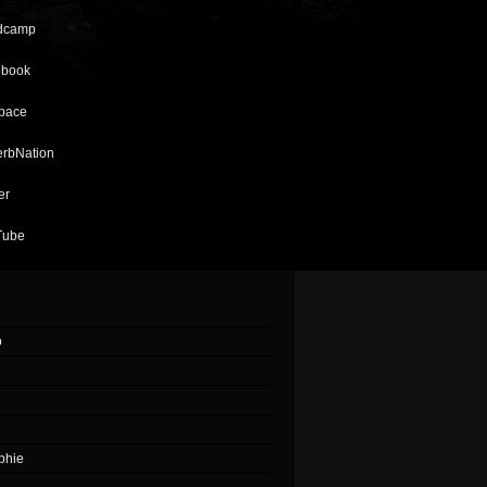
dcamp
book
pace
rbNation
er
Tube
o
phie